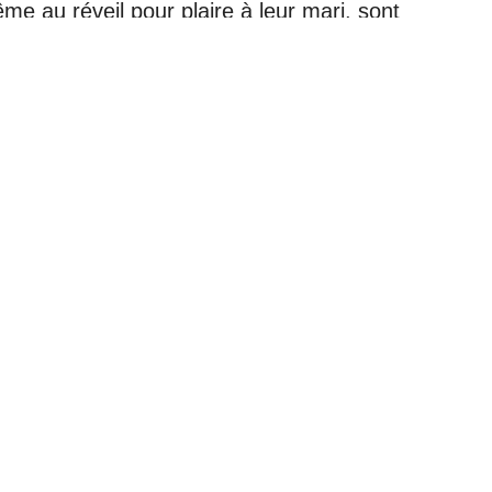
e au réveil pour plaire à leur mari, sont
uer la fiction des films de la réalité. Les
que ces attentes sont irréalistes et dépassées.
ée de suivre de telles normes obsolètes.