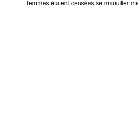
femmes étaient censées se maquiller mêm
révolues. Nous devons apprendre à disting
hommes, en particulier, doivent réaliser 
Aucune femme ne devrait se sentir oblig